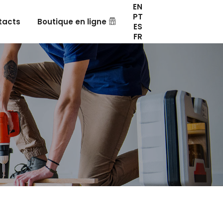
EN
PT
tacts
Boutique en ligne
ES
FR