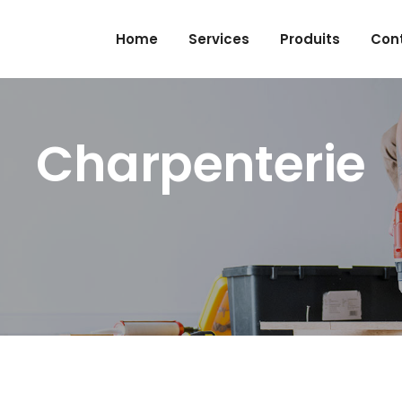
limocos@gmail.com
Home
Services
Produits
Con
Charpenterie