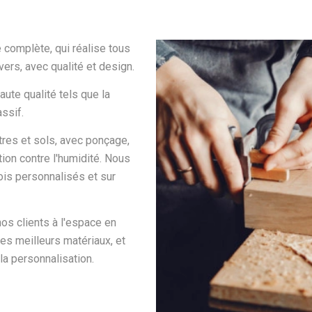
 complète, qui réalise tous
ers, avec qualité et design.
te qualité tels que la
ssif.
tres et sols, avec ponçage,
tion contre l'humidité. Nous
is personnalisés et sur
os clients à l'espace en
les meilleurs matériaux, et
 la personnalisation.